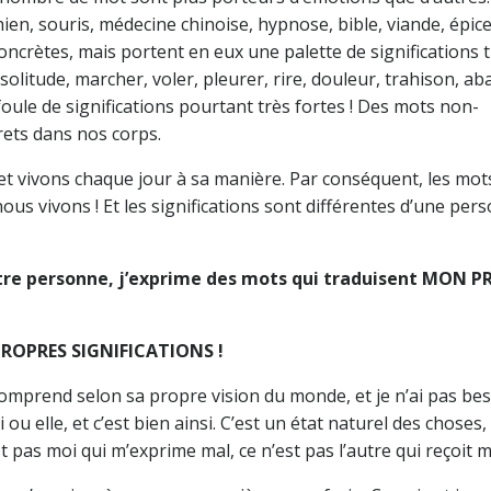
hien, souris, médecine chinoise, hypnose, bible, viande, épice
ncrètes, mais portent en eux une palette de significations 
 solitude, marcher, voler, pleurer, rire, douleur, trahison, a
ule de significations pourtant très fortes ! Des mots non-
rets dans nos corps.
et vivons chaque jour à sa manière. Par conséquent, les mot
nous vivons ! Et les significations sont différentes d’une per
tre personne, j’exprime des mots qui traduisent MON 
PROPRES SIGNIFICATIONS !
comprend selon sa propre vision du monde, et je n’ai pas be
 ou elle, et c’est bien ainsi. C’est un état naturel des choses,
t pas moi qui m’exprime mal, ce n’est pas l’autre qui reçoit m