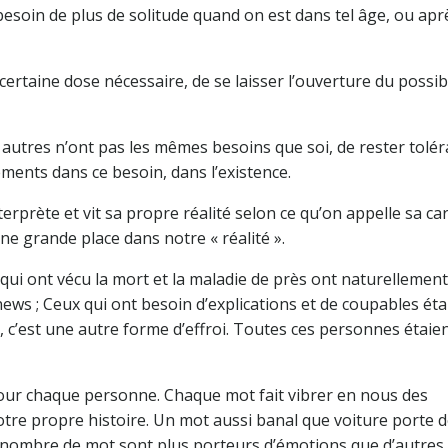
besoin de plus de solitude quand on est dans tel âge, ou aprè
 certaine dose nécessaire, de se laisser l’ouverture du possib
es autres n’ont pas les mêmes besoins que soi, de rester tolér
ments dans ce besoin, dans l’existence.
terprète et vit sa propre réalité selon ce qu’on appelle sa ca
ne grande place dans notre « réalité ».
 qui ont vécu la mort et la maladie de près ont naturellemen
ews ; Ceux qui ont besoin d’explications et de coupables éta
, c’est une autre forme d’effroi. Toutes ces personnes étaie
pour chaque personne. Chaque mot fait vibrer en nous des
 notre propre histoire. Un mot aussi banal que voiture porte 
in nombre de mot sont plus porteurs d’émotions que d’autres.