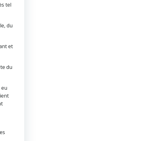
s tel
le, du
ant et
rte du
t eu
ient
nt
des