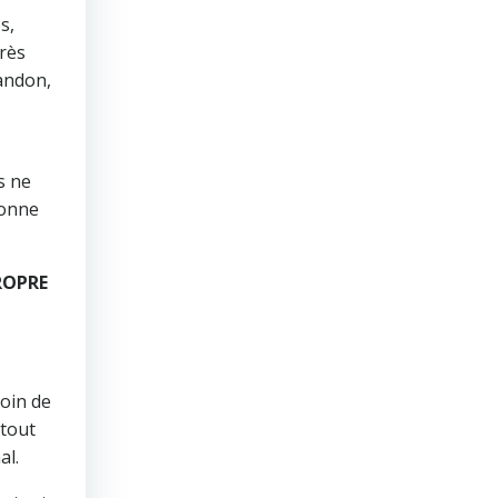
s,
très
bandon,
s ne
sonne
PROPRE
soin de
 tout
al.