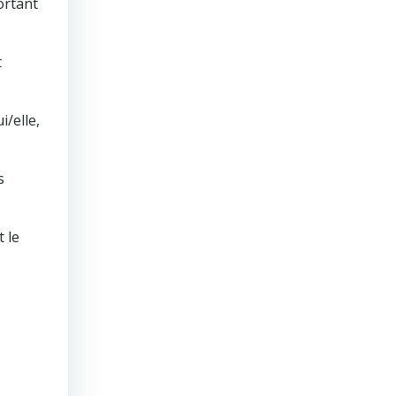
ortant
t
i/elle,
s
 le