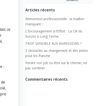
for:
Articles récents
Réinsertion professionnelle : la maillon
manquant !
ais ce
L’Encouragement à l’Effort : La Clé du
e
Succès à Long Terme
l,
TROP SENSIBLE AUX AGRESSIONS ?
3 obstacles au changement et des pistes
pour les franchir
Perdre son job ou être sur le chemin, ne
e :
pas sombrer
Commentaires récents
 de
olé,
opre