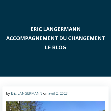
Aller
au
contenu
ERIC LANGERMANN
ACCOMPAGNEMENT DU CHANGEMENT
LE BLOG
by
Eric LANGERMANN
on
avril 2, 2023