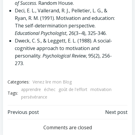
of Success
. Random House.
Deci, E. L., Vallerand, R. J., Pelletier, L. G., &
Ryan, R. M. (1991). Motivation and education:
The self-determination perspective.
Educational Psychologist
, 26(3–4), 325-346.
Dweck, C. S., & Leggett, E. L. (1988). A social-
cognitive approach to motivation and
personality.
Psychological Review
, 95(2), 256-
273.
Categories:
Venez lire mon Blog
apprendre
échec
goût de l'effort
motivation
Tags:
persévérance
Navigation
Navigation
Previous post
Next post
de
de
Comments are closed