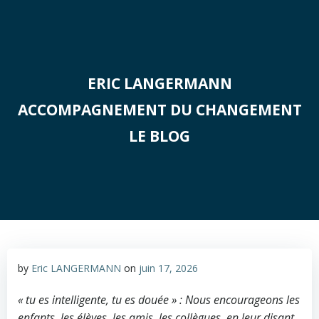
Aller
au
contenu
ERIC LANGERMANN
ACCOMPAGNEMENT DU CHANGEMENT
LE BLOG
by
Eric LANGERMANN
on
juin 17, 2026
« tu es intelligente, tu es douée » : Nous encourageons les
enfants, les élèves, les amis, les collègues, en leur disant