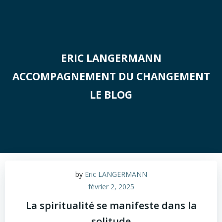
Aller
au
contenu
ERIC LANGERMANN
ACCOMPAGNEMENT DU CHANGEMENT
LE BLOG
by
Eric LANGERMANN
février 2, 2025
La spiritualité se manifeste dans la
solitude