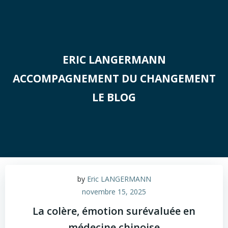
Aller
au
contenu
ERIC LANGERMANN
ACCOMPAGNEMENT DU CHANGEMENT
LE BLOG
by
Eric LANGERMANN
novembre 15, 2025
La colère, émotion surévaluée en
médecine chinoise