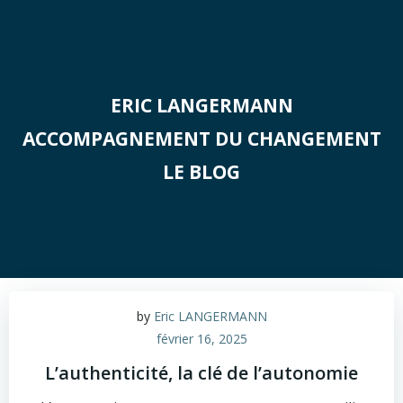
Aller
au
contenu
ERIC LANGERMANN
ACCOMPAGNEMENT DU CHANGEMENT
LE BLOG
by
Eric LANGERMANN
février 16, 2025
L’authenticité, la clé de l’autonomie